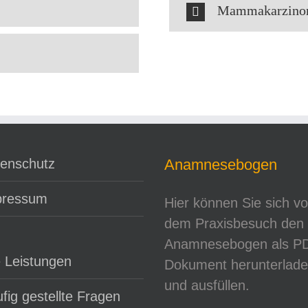
Mammakarzin
enschutz
Anamnesebogen
pressum
Hier können Sie sich vo
dem Praxisbesuch den
Anamnesebogen als P
e Leistungen
Dokument herunterlad
und ausfüllen.
fig gestellte Fragen