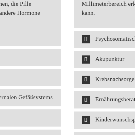
hen, die Pille
Millimeterbereich er
r andere Hormone
kann.
Psychosomatisc
Akupunktur
Krebsnachsorge
ernalen Gefäßsystems
Ernährungsbera
Kinderwunschsp