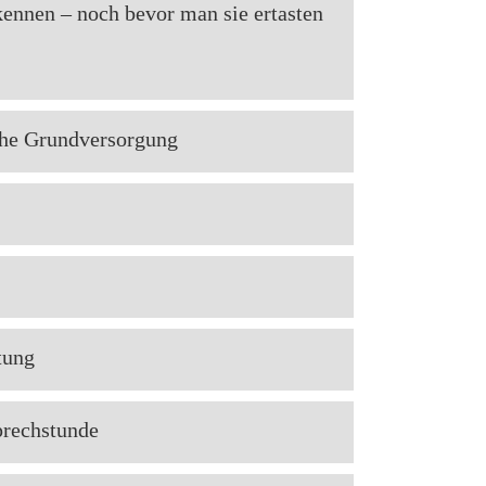
kennen – noch bevor man sie ertasten
he Grundversorgung
tung
rechstunde