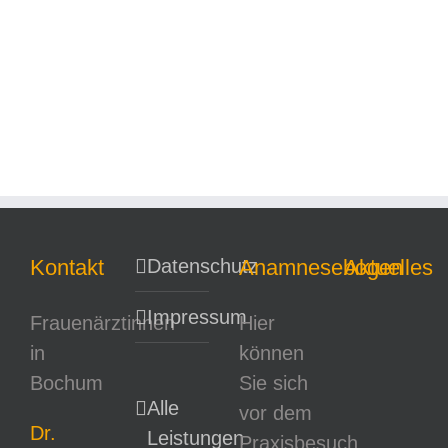
Kontakt
Datenschutz
Anamnesebogen
Aktuelles
Impressum
Frauenärztinnen
Hier
in
können
Bochum
Sie sich
Alle
vor dem
Dr.
Leistungen
Praxisbesuch