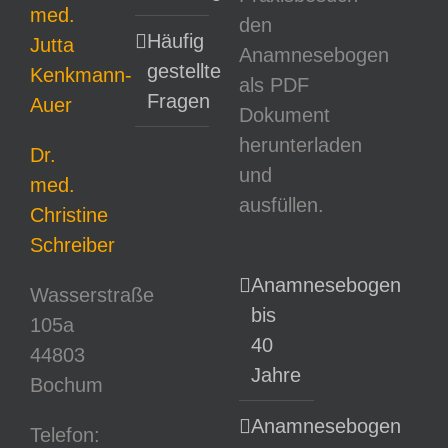
med.
den
Häufig
Jutta
Anamnesebogen
gestellte
Kenkmann-
als PDF
Fragen
Auer
Dokument
herunterladen
Dr.
und
med.
ausfüllen.
Christine
Schreiber
Anamnesebogen
Wasserstraße
bis
105a
40
44803
Jahre
Bochum
Anamnesebogen
Telefon: